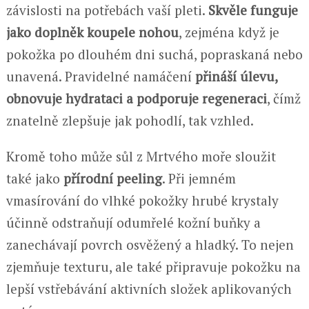
závislosti na potřebách vaší pleti.
Skvěle funguje
jako doplněk koupele nohou
, zejména když je
pokožka po dlouhém dni suchá, popraskaná nebo
unavená. Pravidelné namáčení
přináší úlevu,
obnovuje hydrataci a podporuje regeneraci
, čímž
znatelně zlepšuje jak pohodlí, tak vzhled.
Kromě toho může sůl z Mrtvého moře sloužit
také jako
přírodní peeling
. Při jemném
vmasírování do vlhké pokožky hrubé krystaly
účinně odstraňují odumřelé kožní buňky a
zanechávají povrch osvěžený a hladký. To nejen
zjemňuje texturu, ale také připravuje pokožku na
lepší vstřebávání aktivních složek aplikovaných