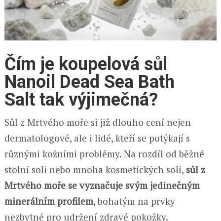
Čím je koupelová sůl
Nanoil Dead Sea Bath
Salt tak výjimečná?
Sůl z Mrtvého moře si již dlouho cení nejen
dermatologové, ale i lidé, kteří se potýkají s
různými kožními problémy. Na rozdíl od běžné
stolní soli nebo mnoha kosmetických solí,
sůl z
Mrtvého moře
se vyznačuje svým jedinečným
minerálním profilem
, bohatým na prvky
nezbytné pro udržení zdravé pokožky.