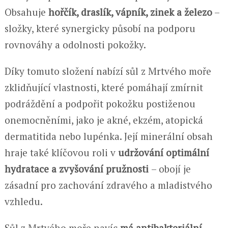
Obsahuje
hořčík, draslík, vápník, zinek a železo
–
složky, které synergicky působí na podporu
rovnováhy a odolnosti pokožky.
Díky tomuto složení nabízí sůl z Mrtvého moře
zklidňující vlastnosti, které pomáhají zmírnit
podráždění a podpořit pokožku postiženou
onemocněními, jako je akné, ekzém, atopická
dermatitida nebo lupénka. Její minerální obsah
hraje také klíčovou roli v
udržování optimální
hydratace a zvyšování pružnosti
– obojí je
zásadní pro zachování zdravého a mladistvého
vzhledu.
Sůl z Mrtvého moře navíc
má antibakteriální