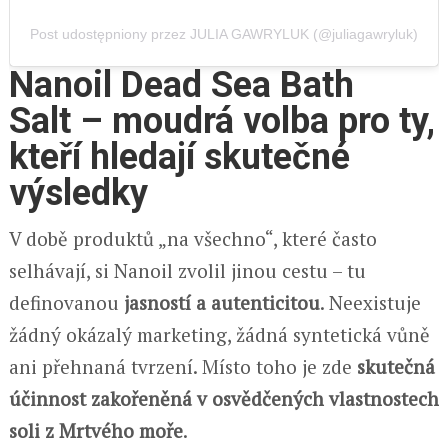
Post udostępniony przez JULIA GAWRYLUK (@juliagawryluk)
Nanoil Dead Sea Bath
Salt – moudrá volba pro ty,
kteří hledají skutečné
výsledky
V době produktů „na všechno“, které často
selhávají, si Nanoil zvolil jinou cestu – tu
definovanou
jasností a autenticitou
. Neexistuje
žádný okázalý marketing, žádná syntetická vůně
ani přehnaná tvrzení. Místo toho je zde
skutečná
účinnost zakořeněná v osvědčených vlastnostech
soli z Mrtvého moře
.