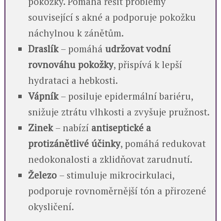
pokožky. Pomáhá řešit problémy
související s akné a podporuje pokožku
náchylnou k zánětům.
Draslík
– pomáhá
udržovat vodní
rovnováhu pokožky
, přispívá k lepší
hydrataci a hebkosti.
Vápník
– posiluje epidermální bariéru,
snižuje ztrátu vlhkosti a zvyšuje pružnost.
Zinek
– nabízí
antiseptické a
protizánětlivé účinky
, pomáhá redukovat
nedokonalosti a zklidňovat zarudnutí.
Železo
– stimuluje mikrocirkulaci,
podporuje rovnoměrnější tón a přirozené
okysličení.